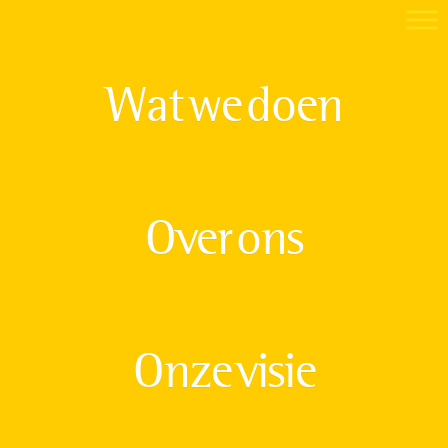
Wat we doen
Over ons
Onze visie